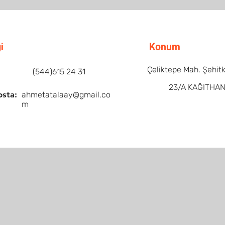
i
Konum
Çeliktepe Mah. Şehit
(544)615 24 31
23/A KAĞITHA
osta:
ahmetatalaay@gmail.co
m